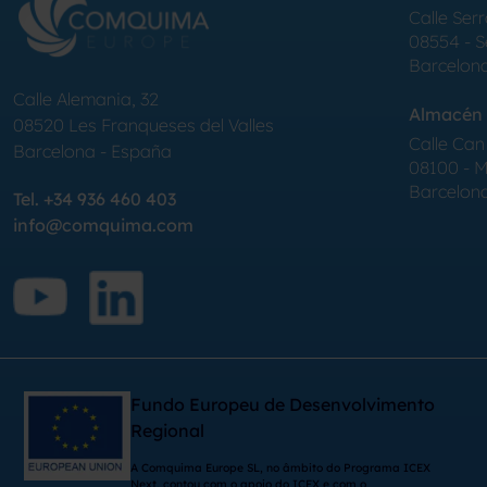
Calle Serr
08554 - 
Barcelon
Calle Alemania, 32
Almacén 
08520
Les Franqueses del Valles
Calle Can 
Barcelona
-
España
08100 - Mo
Barcelon
Tel.
+34 936 460 403
info@comquima.com
Fundo Europeu de Desenvolvimento
Regional
A Comquima Europe SL, no âmbito do Programa ICEX
Next, contou com o apoio do ICEX e com o