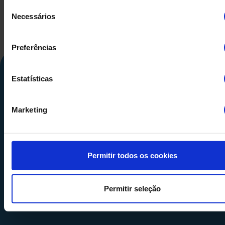
Seleção
Necessários
de
consentimento
Preferências
Estatísticas
Marketing
Calle Alemania, 32
Permitir todos os cookies
08520
Les Franqueses del Valles
Barcelona
-
España
Permitir seleção
Tel.
+34 936 460 403
info@comquima.com