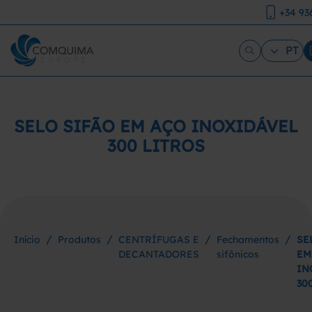
+34 93
PT
SELO SIFÃO EM AÇO INOXIDÁVEL
300 LITROS
/
/
/
/
Início
Produtos
CENTRÍFUGAS E
Fechamentos
SE
DECANTADORES
sifônicos
EM
IN
30