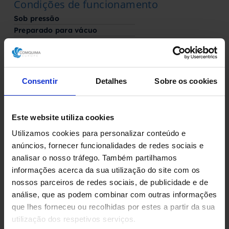
Condições de funcionamento
Sob pressão
Preparado para vácuo
Temperatura
Aquecimento, refrigeração e isolamento
Consentir
Detalhes
Sobre os cookies
Camisa
Este website utiliza cookies
Condição
Utilizamos cookies para personalizar conteúdo e
Sem uso
anúncios, fornecer funcionalidades de redes sociais e
analisar o nosso tráfego. Também partilhamos
Fabricado por
informações acerca da sua utilização do site com os
nossos parceiros de redes sociais, de publicidade e de
Briggs of Burton
análise, que as podem combinar com outras informações
que lhes forneceu ou recolhidas por estes a partir da sua
utilização dos respetivos serviços.
Solicite aqui o seu orçamento