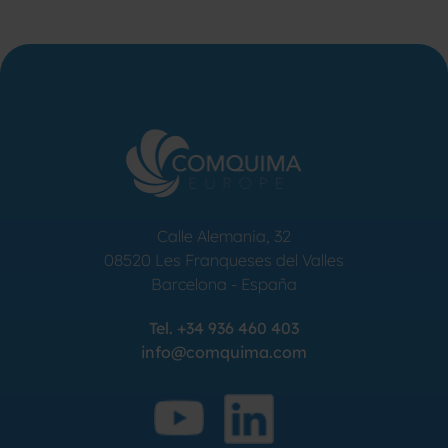
ISOLAMENT
AGITA
RESIST
ELÉT
Calle Alemania, 32
08520
Les Franqueses del Valles
Barcelona
-
España
Tel.
+34 936 460 403
info@comquima.com