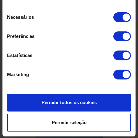
Seleção
Descarregue a ficha técnica
Necessários
de
consentimento
Preferências
Estatísticas
Marketing
Produtos Relacionados
Permitir todos os cookies
Permitir seleção