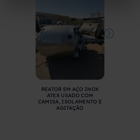
REATOR EM AÇO INOX
ATEX USADO COM
CAMISA, ISOLAMENTO E
AGITAÇÃO
REATOR
INOXIDÁVE
LITROS CO