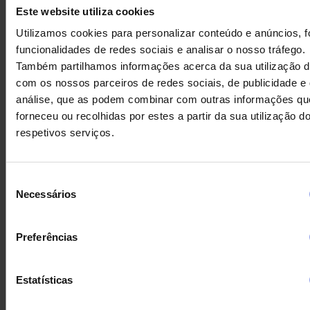
Este website utiliza cookies
Utilizamos cookies para personalizar conteúdo e anúncios, f
funcionalidades de redes sociais e analisar o nosso tráfego.
Também partilhamos informações acerca da sua utilização d
com os nossos parceiros de redes sociais, de publicidade e
análise, que as podem combinar com outras informações qu
forneceu ou recolhidas por estes a partir da sua utilização d
respetivos serviços.
Seleção
Necessários
de
REATOR EM AÇO INOX
consentimento
ATEX USADO COM
Preferências
CAMISA, ISOLAMENTO E
AGITAÇÃO
Estatísticas
REATOR
INOXIDÁVE