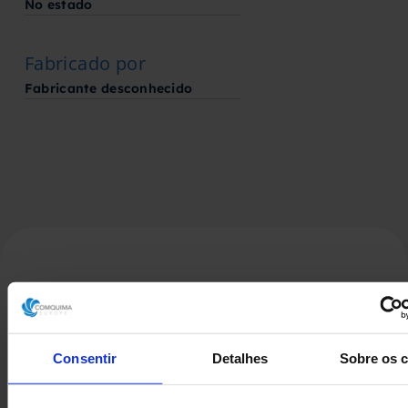
No estado
Fabricado por
Fabricante desconhecido
Produtos Relacionados
Consentir
Detalhes
Sobre os 