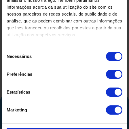
analisar o nosso tráfego. Também partilhamos
informações acerca da sua utilização do site com os
nossos parceiros de redes sociais, de publicidade e de
análise, que as podem combinar com outras informações
que lhes forneceu ou recolhidas por estes a partir da sua
REATOR EM AÇO INOX
utilização dos respetivos serviços.
ATEX USADO COM
CAMISA, ISOLAMENTO E
Seleção
AGITAÇÃO
Necessários
de
REATOR
consentimento
INOXIDÁVE
Preferências
LITROS CO
ISOLAMENT
AGITA
Estatísticas
RESIST
ELÉT
Marketing