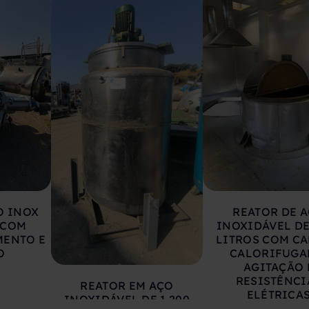
O INOX
REATOR DE 
 COM
INOXIDÁVEL DE
MENTO E
LITROS COM CA
O
CALORIFUGA
AGITAÇÃO 
RESISTÊNCI
REATOR EM AÇO
ELÉTRICA
INOXIDÁVEL DE 1.200