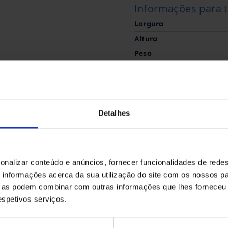
Informações para 
Largura
Altura
Peso
Condição
No estado
Detalhes
Fabricado por
GINOX
onalizar conteúdo e anúncios, fornecer funcionalidades de redes
informações acerca da sua utilização do site com os nossos pa
ue as podem combinar com outras informações que lhes forneceu 
Solicite aqui o seu
orçamento
respetivos serviços.