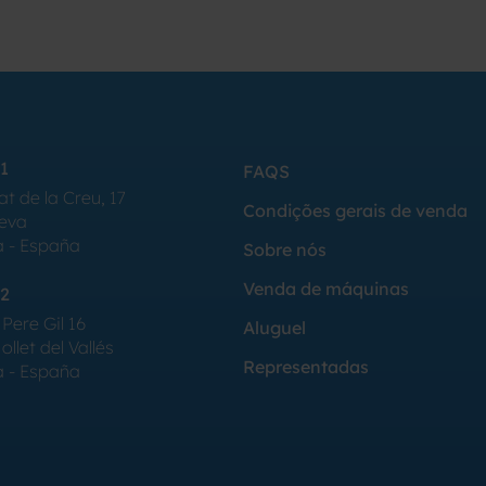
LITROS COM CAMISA,
ISOLAMENTO TÉRMICO,
AGITAÇÃO E
RESISTÊNCIAS
ELÉTRICAS
1
FAQS
at de la Creu, 17
Condições gerais de venda
Seva
a - España
Sobre nós
Venda de máquinas
2
Pere Gil 16
Aluguel
llet del Vallés
Representadas
a - España