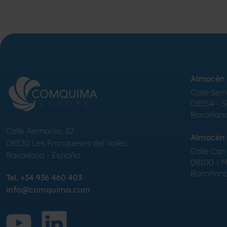
Almacén 
Calle Serr
08554 - 
Barcelon
Calle Alemania, 32
Almacén 
08520
Les Franqueses del Valles
Calle Can 
Barcelona
-
España
08100 - Mo
Barcelon
Tel.
+34 936 460 403
info@comquima.com