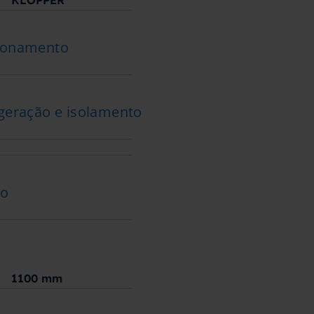
KLOPPER
cionamento
geração e isolamento
ão
1100
mm