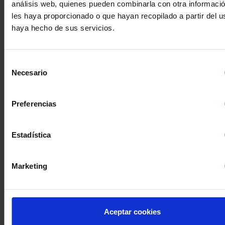
análisis web, quienes pueden combinarla con otra informaci
les haya proporcionado o que hayan recopilado a partir del 
haya hecho de sus servicios.
Selección
Necesario
de
consentimiento
Preferencias
Estadística
Marketing
GEBRAUCHTER ATEX-
EDELSTAHLREAKTOR MIT
Aceptar cookies
MANTEL, ISOLIERUNG