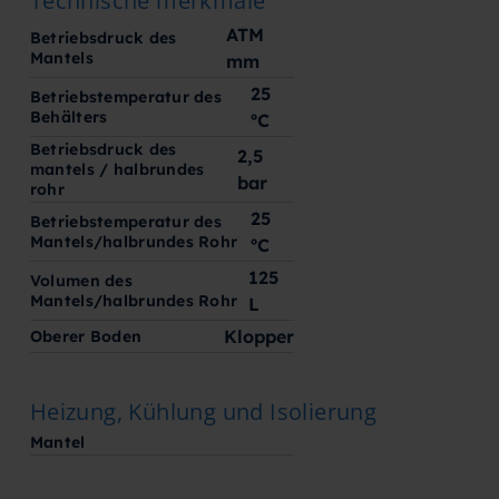
Technische merkmale
ATM
Betriebsdruck des
Mantels
mm
25
Betriebstemperatur des
Behälters
ºC
Betriebsdruck des
2,5
mantels / halbrundes
bar
rohr
25
Betriebstemperatur des
Mantels/halbrundes Rohr
ºC
125
Volumen des
Mantels/halbrundes Rohr
L
Klopper
Oberer Boden
Heizung, Kühlung und Isolierung
Mantel