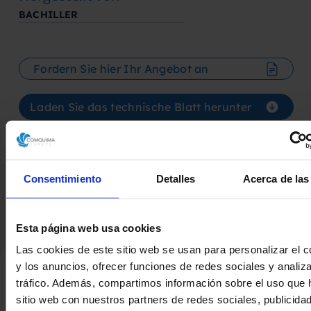
BACHILLER
Fordern Sie hier Ihr Angebot an
Laden Sie das technische Blatt herunter
Consentimiento
Detalles
Acerca de las
Esta página web usa cookies
Las cookies de este sitio web se usan para personalizar el c
y los anuncios, ofrecer funciones de redes sociales y analiza
tráfico. Además, compartimos información sobre el uso que 
Verwandte Produkte
sitio web con nuestros partners de redes sociales, publicida