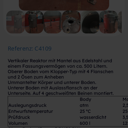
Referenz
:
C4109
Vertikaler Reaktor mit Mantel aus Edelstahl und
einem Fassungsvermögen von ca. 500 Litern.
Oberer Boden vom Klopper-Typ mit 4 Flanschen
und 2 Ösen zum Anheben
Ummantelter Körper und unterer Boden.
Unterer Boden mit Auslassflansch an der
Unterseite. Auf 4 geschweißten Beinen montiert.
Body
Ma
Auslegungsdruck
atm
2,
Entwurfstemperatur
25 ºC
25
Prüfdruck
wasserdicht
3,
Volumen
600 l
12