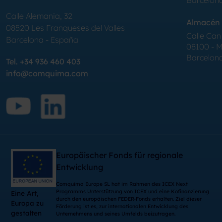
Barcelon
Calle Alemania, 32
Almacén 
08520
Les Franqueses del Valles
Calle Can 
Barcelona
-
España
08100 - Mo
Barcelon
Tel.
+34 936 460 403
info@comquima.com
Europäischer Fonds für regionale
Entwicklung
Comquima Europe SL hat im Rahmen des ICEX Next
Programms Unterstützung von ICEX und eine Kofinanzierung
Eine Art,
durch den europäischen FEDER-Fonds erhalten. Ziel dieser
Europa zu
Förderung ist es, zur internationalen Entwicklung des
gestalten
Unternehmens und seines Umfelds beizutragen.