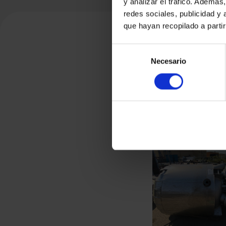
y analizar el tráfico. Ademá
redes sociales, publicidad y
que hayan recopilado a parti
Selección
Necesario
de
consentimiento