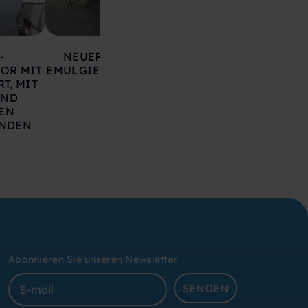
-
NEUER COSMOS 250
EDELSTAHLREA
OR MIT
EMULGIERREAKTOR-SKID
TRIAGI 60 LLEAL 6
T, MIT
UND
EN
ÄNDEN
Abonnieren Sie unseren Newsletter
SENDEN