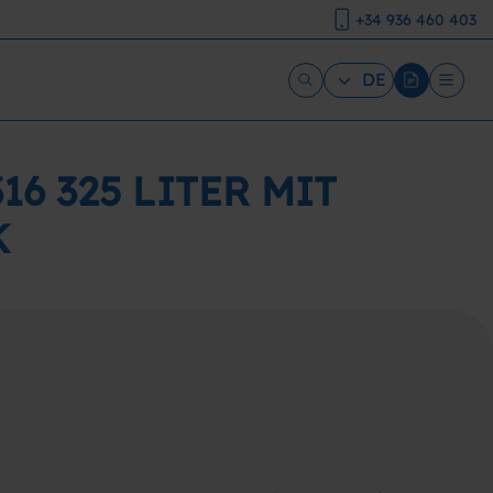
+34 936 460 403
DE
6 325 LITER MIT
K