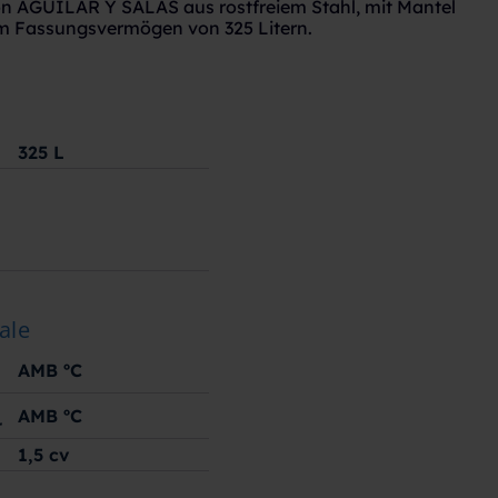
n AGUILAR Y SALAS aus rostfreiem Stahl, mit Mantel
m Fassungsvermögen von 325 Litern.
325
L
ale
AMB
ºC
AMB
ºC
r
1,5 cv