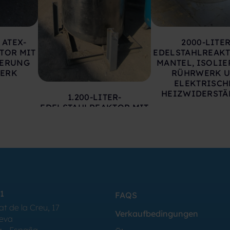
 ATEX-
2000-LITER
TOR MIT
EDELSTAHLREAKT
IERUNG
MANTEL, ISOLIER
ERK
RÜHRWERK 
ELEKTRISCH
HEIZWIDERST
1.200-LITER-
EDELSTAHLREAKTOR MIT
DOPPELMANTEL,
WÄRMEISOLIERUNG,
RÜHRWERK UND
ELEKTRISCHEN
HEIZELEMENTEN
1
FAQS
at de la Creu, 17
Verkaufbedingungen
Seva