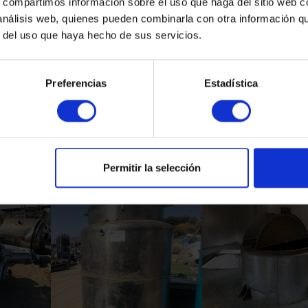
s, compartimos información sobre el uso que haga del sitio web 
 análisis web, quienes pueden combinarla con otra información q
r del uso que haya hecho de sus servicios.
Verwandte Produkte
Preferencias
Estadística
Permitir la selección