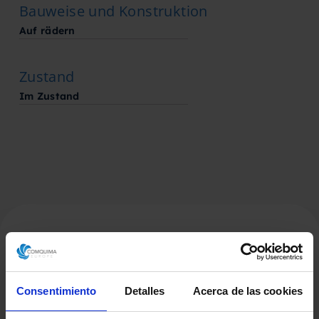
Bauweise und Konstruktion
Auf rädern
Zustand
Im Zustand
Verwandte Produkte
Consentimiento
Detalles
Acerca de las cookies