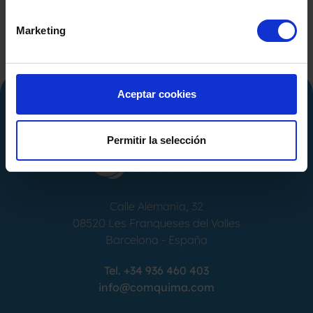
Marketing
Aceptar cookies
Permitir la selección
Calle Alemania, 32
08520
Les Franqueses del Valles
Barcelona
-
España
Tel.
+34 936 460 403
info@comquima.com