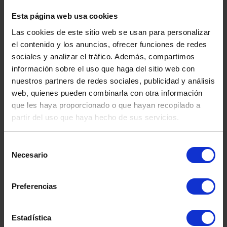
Esta página web usa cookies
Las cookies de este sitio web se usan para personalizar
el contenido y los anuncios, ofrecer funciones de redes
sociales y analizar el tráfico. Además, compartimos
información sobre el uso que haga del sitio web con
nuestros partners de redes sociales, publicidad y análisis
web, quienes pueden combinarla con otra información
que les haya proporcionado o que hayan recopilado a
partir del uso que haya hecho de sus servicios.
Selección
Necesario
de
consentimiento
GEBRAUCHTER GFK-
GEBRA
BEHÄLTER
DRUCKLUF
Preferencias
CO.INOX 
Estadística