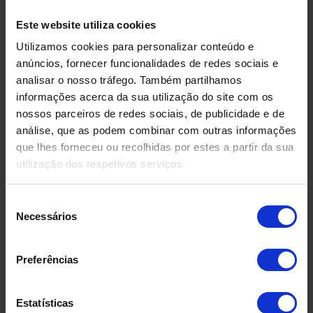
Este website utiliza cookies
Utilizamos cookies para personalizar conteúdo e
anúncios, fornecer funcionalidades de redes sociais e
analisar o nosso tráfego. Também partilhamos
informações acerca da sua utilização do site com os
nossos parceiros de redes sociais, de publicidade e de
análise, que as podem combinar com outras informações
que lhes forneceu ou recolhidas por estes a partir da sua
utilização dos respetivos serviços.
Seleção
Necessários
de
consentimento
DEPÓSITO EM FIBRA DE
DEPÓSIT
VIDRO USADO
COMPRIMID
Preferências
500 LITR
Estatísticas