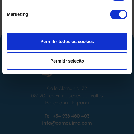
Marketing
Permitir todos os cookies
Permitir seleção
Calle Alemania, 32
08520
Les Franqueses del Valles
Barcelona
-
España
Tel.
+34 936 460 403
info@comquima.com