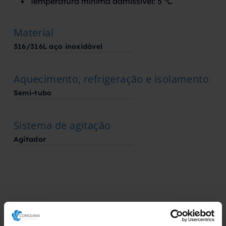
Temperatura mínima admissível: 5 ºC
Material
316/316L aço inoxidável
Aquecimento, refrigeração e isolamento
Semi-tubo
Sistema de agitação
Agitador