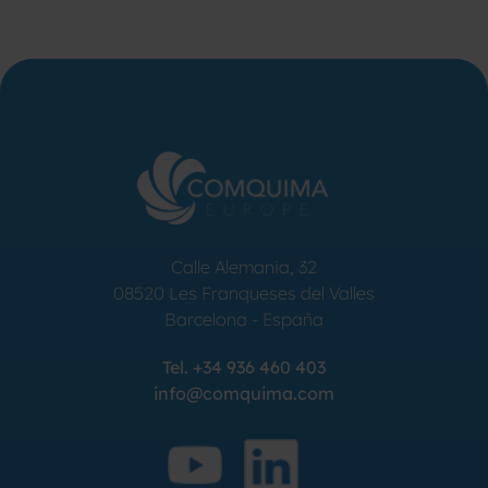
WÄRMEISO
RÜHRWE
ELEKTR
HEIZEL
Calle Alemania, 32
08520
Les Franqueses del Valles
Barcelona
-
España
Tel.
+34 936 460 403
info@comquima.com