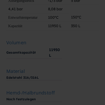
-1/3 bar
5 bar
Auslegungsdruck
4,41 bar
8,08 bar
150ºC
100ºC
Entwurfstemperatur
11950 L
350 L
Kapazität
Volumen
11950
Gesamtkapazität
L
Material
Edelstahl 316/316L
Hemd-/Halbrundstoff
Noch festzulegen