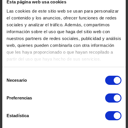
Esta página web usa cookies
Las cookies de este sitio web se usan para personalizar
Hergestellt von
el contenido y los anuncios, ofrecer funciones de redes
BACHILLER
sociales y analizar el tráfico. Además, compartimos
información sobre el uso que haga del sitio web con
nuestros partners de redes sociales, publicidad y análisis
web, quienes pueden combinarla con otra información
que les haya proporcionado o que hayan recopilado a
partir del uso que haya hecho de sus servicios.
Selección
Necesario
de
consentimiento
Verwandte Produkte
Preferencias
Estadística