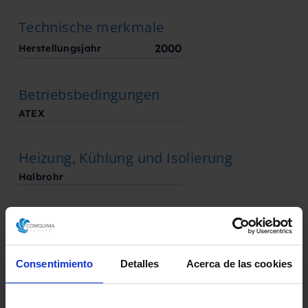
Technische merkmale
2000
Herstellungsjahr
Betriebsbedingungen
ATEX
Heizung, Kühlung und Isolierung
Halbrohr
Rührsystem
Rührwerk
Consentimiento
Detalles
Acerca de las cookies
Zustand
Im Zustand