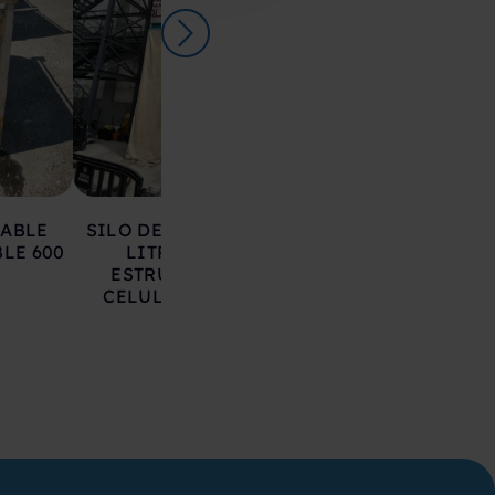
LABLE
SILO DE HIERRO 17.000
DEPOSITO AC
LE 600
LITROS SOBRE
INOXIDABLE 20
ESTRUCTURA CON
LITROS
CELULAS DE CARGA