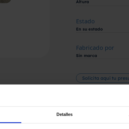
Altura
Estado
En su estado
Fabricado por
Sin marca
Solicita aquí tu pre
Detalles