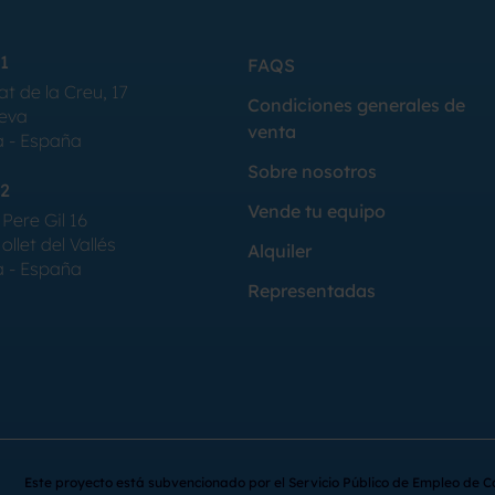
1
FAQS
at de la Creu, 17
Condiciones generales de
Seva
venta
a - España
Sobre nosotros
2
Vende tu equipo
Pere Gil 16
llet del Vallés
Alquiler
a - España
Representadas
Este proyecto está subvencionado por el Servicio Público de Empleo de C