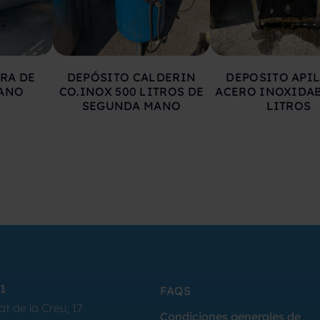
RA DE
DEPÓSITO CALDERIN
DEPOSITO API
ANO
CO.INOX 500 LITROS DE
ACERO INOXIDAB
SEGUNDA MANO
LITROS
1
FAQS
at de la Creu, 17
Condiciones generales de