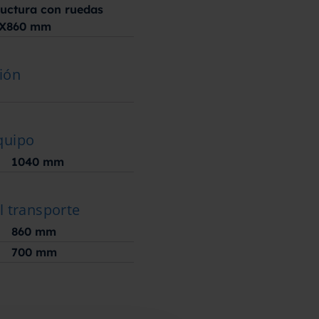
ructura con ruedas
0X860 mm
ión
quipo
1040
mm
l transporte
860
mm
700
mm