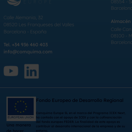
08554 - 
Barcelon
Calle Alemania, 32
Almacén 
08520
Les Franqueses del Valles
Calle Can 
Barcelona
-
España
08100 - Mo
Barcelon
Tel.
+34 936 460 403
info@comquima.com
Fondo Europeo de Desarrollo Regional
Comquima Europe SL en el marco del Programa ICEX Next,
ha contado con el apoyo de ICEX y con la cofinanciación
del fondo europeo FEDER. La finalidad de este apoyo es
Una manera
contribuir al desarrollo internacional de la empresa y de su
de hacer
entorno.