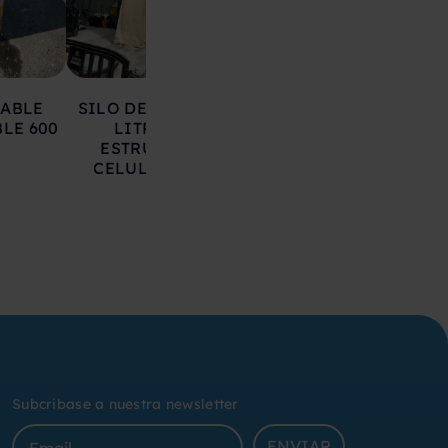
LABLE
SILO DE HIERRO 17.000
DEPOSITO AC
LE 600
LITROS SOBRE
INOXIDABLE 20
ESTRUCTURA CON
LITROS
CELULAS DE CARGA
Subcribase a nuestra newsletter
ENVIAR