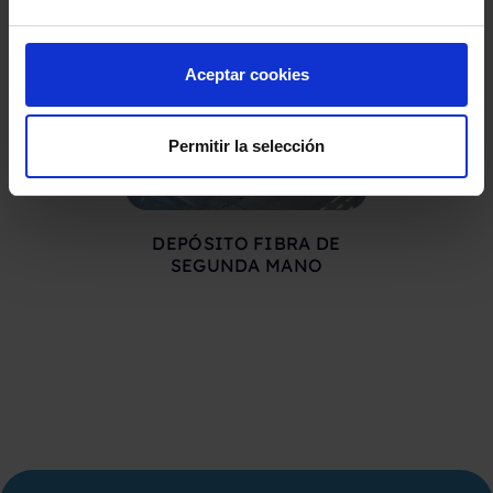
Aceptar cookies
Permitir la selección
DEPÓSITO FIBRA DE
DEPÓSITO
SEGUNDA MANO
CO.INOX 50
SEGUND