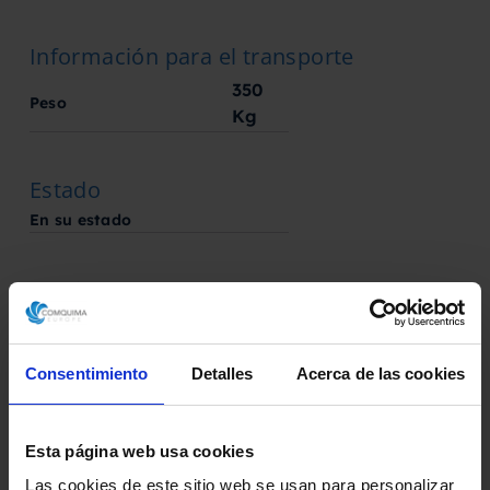
Información para el transporte
350
Peso
Kg
Estado
En su estado
Fabricado por
AGUILAR Y SALAS
Consentimiento
Detalles
Acerca de las cookies
Solicita aquí tu presupuesto
Esta página web usa cookies
Descarga la ficha técnica
Las cookies de este sitio web se usan para personalizar