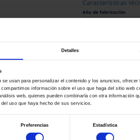
Características téc
Año de fabricación
Información para e
Anchura
Detalles
Altura
s
Solicita aquí tu pre
b se usan para personalizar el contenido y los anuncios, ofrecer
s, compartimos información sobre el uso que haga del sitio web 
 análisis web, quienes pueden combinarla con otra información q
r del uso que haya hecho de sus servicios.
Preferencias
Estadística