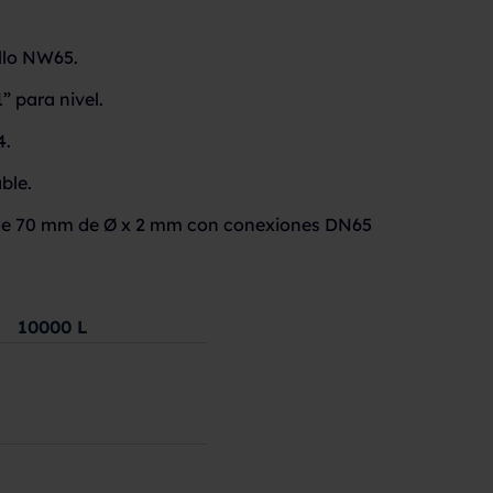
llo NW65.
” para nivel.
4.
ble.
 de 70 mm de Ø x 2 mm con conexiones DN65
10000
L