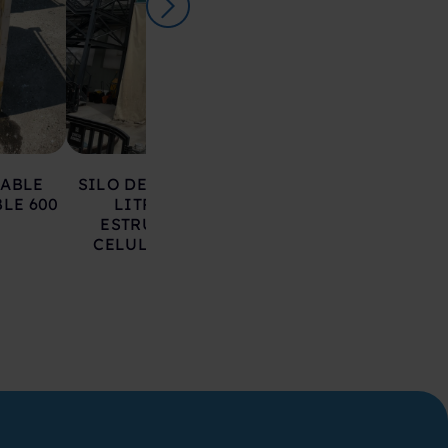
LABLE
SILO DE HIERRO 17.000
DEPOSITO AC
LE 600
LITROS SOBRE
INOXIDABLE 20
ESTRUCTURA CON
LITROS
CELULAS DE CARGA