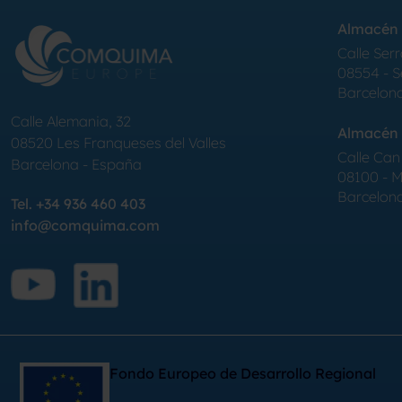
Almacén 
Calle Serr
08554 - 
Barcelon
Calle Alemania, 32
Almacén 
08520
Les Franqueses del Valles
Calle Can 
Barcelona
-
España
08100 - Mo
Barcelon
Tel.
+34 936 460 403
info@comquima.com
Fondo Europeo de Desarrollo Regional