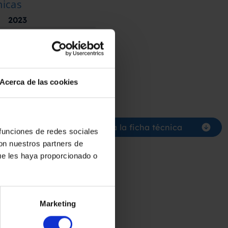
nicas
2023
l transporte
1900
mm
Acerca de las cookies
5300
mm
supuesto
Descarga la ficha técnica
 funciones de redes sociales
con nuestros partners de
ue les haya proporcionado o
Marketing