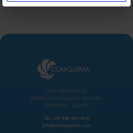
Calle Alemania, 32
08520
Les Franqueses del Valles
Barcelona
-
España
Tel.
+34 936 460 403
info@comquima.com