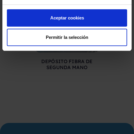
Aceptar cookies
Permitir la selección
DEPÓSITO FIBRA DE
DEPÓSITO
SEGUNDA MANO
CO.INOX 50
SEGUND