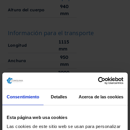
940
Altura del cuerpo
mm
Información para el transporte
1115
Longitud
mm
950
Anchura
mm
2000
Altura
mm
Consentimiento
Detalles
Acerca de las cookies
Solicita aquí tu presupuesto
Esta página web usa cookies
Descarga la ficha técnica
Las cookies de este sitio web se usan para personalizar