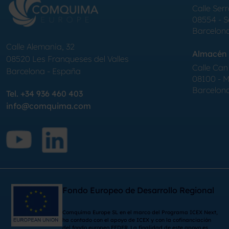
Calle Serr
08554 - 
Barcelon
Calle Alemania, 32
Almacén 
08520
Les Franqueses del Valles
Calle Can 
Barcelona
-
España
08100 - Mo
Barcelon
Tel.
+34 936 460 403
info@comquima.com
Fondo Europeo de Desarrollo Regional
Comquima Europe SL en el marco del Programa ICEX Next,
ha contado con el apoyo de ICEX y con la cofinanciación
del fondo europeo FEDER. La finalidad de este apoyo es