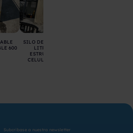
LABLE
SILO DE HIERRO 17.000
DEPOSITO AC
LE 600
LITROS SOBRE
INOXIDABLE 20
ESTRUCTURA CON
LITROS
CELULAS DE CARGA
Subcribase a nuestra newsletter