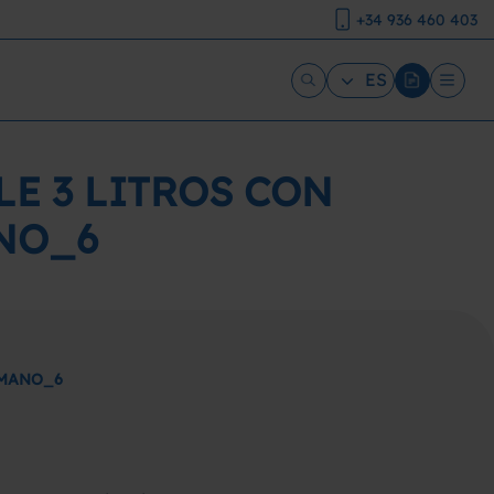
+34 936 460 403
ES
E 3 LITROS CON
NO_6
 MANO_6