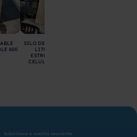
LABLE
SILO DE HIERRO 17.000
DEPOSITO AC
LE 600
LITROS SOBRE
INOXIDABLE 20
ESTRUCTURA CON
LITROS
CELULAS DE CARGA
Subcribase a nuestra newsletter