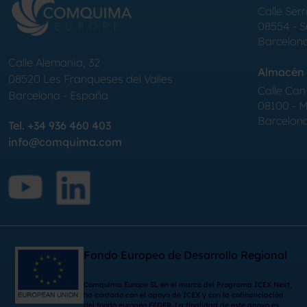
Calle Serr
08554 - 
Barcelon
Calle Alemania, 32
Almacén 
08520
Les Franqueses del Valles
Calle Can 
Barcelona
-
España
08100 - Mo
Barcelon
Tel.
+34 936 460 403
info@comquima.com
Fondo Europeo de Desarrollo Regional
Comquima Europe SL en el marco del Programa ICEX Next,
ha contado con el apoyo de ICEX y con la cofinanciación
del fondo europeo FEDER. La finalidad de este apoyo es