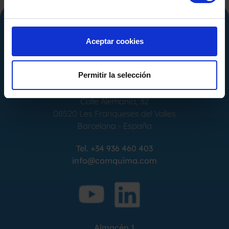
Aceptar cookies
Permitir la selección
Calle Alemania, 32
08520
Les Franqueses del Valles
Barcelona
-
España
Tel.
+34 936 460 403
info@comquima.com
Almacén 1