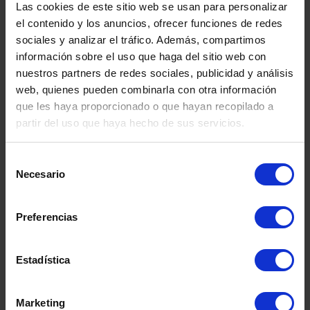
Las cookies de este sitio web se usan para personalizar
el contenido y los anuncios, ofrecer funciones de redes
sociales y analizar el tráfico. Además, compartimos
información sobre el uso que haga del sitio web con
nuestros partners de redes sociales, publicidad y análisis
web, quienes pueden combinarla con otra información
que les haya proporcionado o que hayan recopilado a
partir del uso que haya hecho de sus servicios.
Selección
DEPÓSITO FIBRA DE
DEPÓSITO
Necesario
de
SEGUNDA MANO
CO.INOX 50
consentimiento
SEGUND
Preferencias
Estadística
Marketing