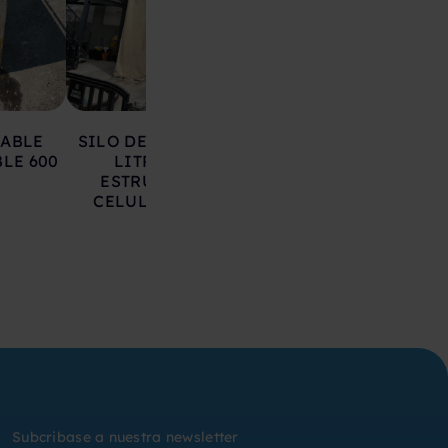
LABLE
SILO DE HIERRO 17.000
DEPOSITO AC
LE 600
LITROS SOBRE
INOXIDABLE 20
ESTRUCTURA CON
LITROS
CELULAS DE CARGA
Subcribase a nuestra newsletter