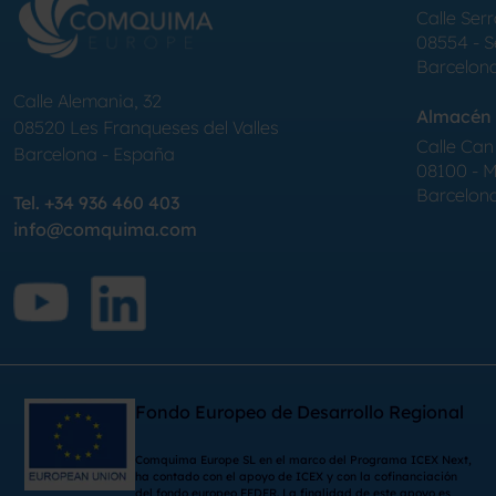
Calle Serr
08554 - 
Barcelon
Calle Alemania, 32
Almacén 
08520
Les Franqueses del Valles
Calle Can 
Barcelona
-
España
08100 - Mo
Barcelon
Tel.
+34 936 460 403
info@comquima.com
Fondo Europeo de Desarrollo Regional
Comquima Europe SL en el marco del Programa ICEX Next,
ha contado con el apoyo de ICEX y con la cofinanciación
del fondo europeo FEDER. La finalidad de este apoyo es