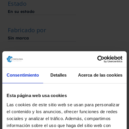
Estado
En su estado
Fabricado por
Sin marca
Solicita aquí tu presupuesto
Consentimiento
Detalles
Acerca de las cookies
Descarga la ficha técnica
Esta página web usa cookies
Las cookies de este sitio web se usan para personalizar
el contenido y los anuncios, ofrecer funciones de redes
sociales y analizar el tráfico. Además, compartimos
información sobre el uso que haga del sitio web con