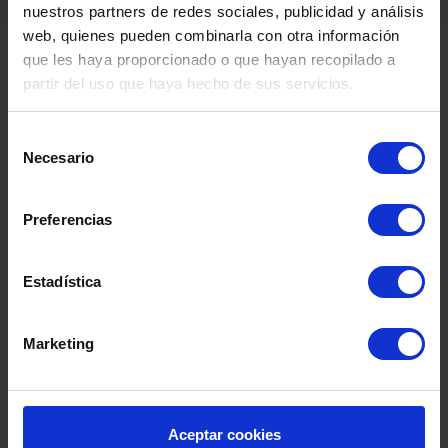
nuestros partners de redes sociales, publicidad y análisis
web, quienes pueden combinarla con otra información
que les haya proporcionado o que hayan recopilado a
partir del uso que haya hecho de sus servicios.
Productos Relacionados
Selección
Necesario
de
consentimiento
Preferencias
Estadística
Marketing
Aceptar cookies