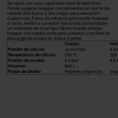
de vacío con una capacidad total de 860 litros.
Fondo superior klopper con alimentación por brida
central (tub buzo) y dos orejas para elevación:
Cuerpo con 3 aros de refuerzo para poder trabajar
a vacío, mirilla y conexión tipo brida (conectaban
un indicador de nivel tipo VEGA) Fondo inferior
klopper con media caña para calentar y facilitar la
descarga de producto. Sobre 3 patas
Cuerpo
Med
Presión de cálculo
-1/+3.3 bar
6 b
Temperatura de cálculo
150 ºC
150
Presión de prueba
5.2 bar
9.5 
Volumen
860 L
Fluido de diseño
Vapores organicos
Vap