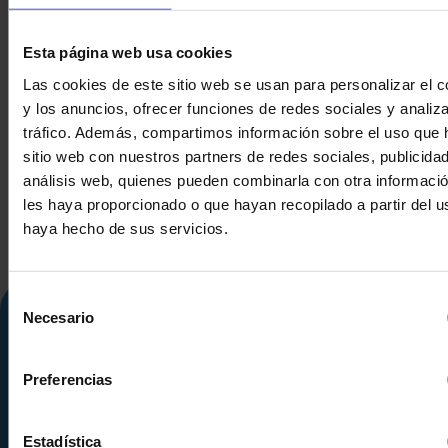
Esta página web usa cookies
DEPÓSITO FIBRA DE
DEPÓSITO
Las cookies de este sitio web se usan para personalizar el c
SEGUNDA MANO
CO.INOX 50
y los anuncios, ofrecer funciones de redes sociales y analiza
SEGUND
tráfico. Además, compartimos información sobre el uso que 
sitio web con nuestros partners de redes sociales, publicida
análisis web, quienes pueden combinarla con otra informaci
les haya proporcionado o que hayan recopilado a partir del 
haya hecho de sus servicios.
Selección
Necesario
de
consentimiento
Preferencias
Estadística