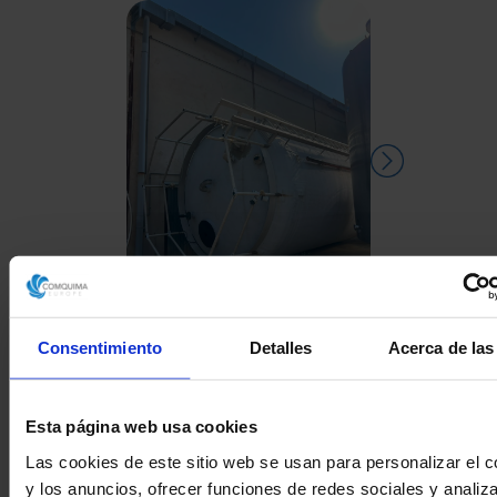
Consentimiento
Detalles
Acerca de las
DEPÓSITO FIBRA DE
DEPÓSITO
SEGUNDA MANO
CO.INOX 50
SEGUND
Esta página web usa cookies
Las cookies de este sitio web se usan para personalizar el c
y los anuncios, ofrecer funciones de redes sociales y analiza