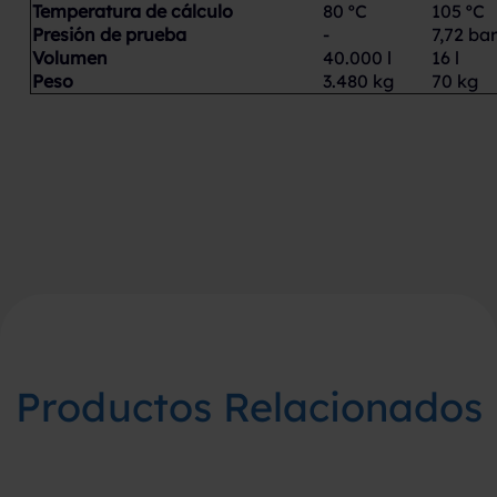
Temperatura de cálculo
80 ºC
105 ºC
Presión de prueba
-
7,72 bar
Volumen
40.000 l
16 l
Peso
3.480 kg
70 kg
Productos Relacionados