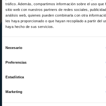
tráfico. Además, compartimos información sobre el uso que 
sitio web con nuestros partners de redes sociales, publicida
análisis web, quienes pueden combinarla con otra informaci
les haya proporcionado o que hayan recopilado a partir del 
haya hecho de sus servicios.
Selección
Necesario
de
consentimiento
Preferencias
Calle Alemania, 32
08520
Les Franqueses del Valles
Barcelona
-
España
Estadística
Tel.
+34 936 460 403
Marketing
info@comquima.com