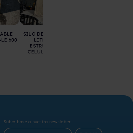
LABLE
SILO DE HIERRO 17.000
DEPOSITO AC
LE 600
LITROS SOBRE
INOXIDABLE 20
ESTRUCTURA CON
LITROS
CELULAS DE CARGA
Subcribase a nuestra newsletter