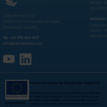
08554 - 
Barcelon
Calle Alemania, 32
Almacén 
08520
Les Franqueses del Valles
Calle Can 
Barcelona
-
España
08100 - Mo
Barcelon
Tel.
+34 936 460 403
info@comquima.com
Fondo Europeo de Desarrollo Regional
Comquima Europe SL en el marco del Programa ICEX Next,
ha contado con el apoyo de ICEX y con la cofinanciación
del fondo europeo FEDER. La finalidad de este apoyo es
Una manera
contribuir al desarrollo internacional de la empresa y de su