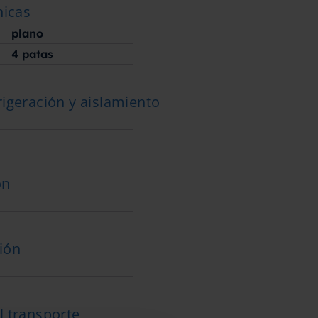
nicas
plano
4 patas
rigeración y aislamiento
ón
ión
l transporte