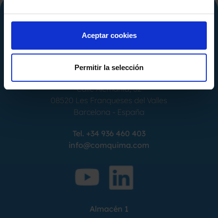
Aceptar cookies
Permitir la selección
Calle Alemania, 32
08520
Les Franqueses del Valles
Barcelona
-
España
Tel.
+34 936 460 403
info@comquima.com
Almacén 1