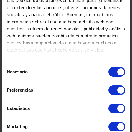
Las cookies de este sitio web se usan para personalizar
el contenido y los anuncios, ofrecer funciones de redes
sociales y analizar el tráfico. Además, compartimos
información sobre el uso que haga del sitio web con
nuestros partners de redes sociales, publicidad y análisis
web, quienes pueden combinarla con otra información
que les haya proporcionado o que hayan recopilado a
partir del uso que haya hecho de sus servicios.
Selección
DEPÓSITO FIBRA DE
DEPÓSITO
Necesario
de
SEGUNDA MANO
CO.INOX 50
SEGUND
consentimiento
Preferencias
Estadística
Marketing