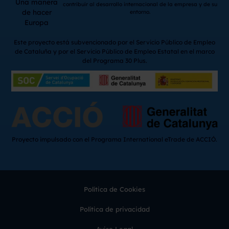
Una manera
contribuir al desarrollo internacional de la empresa y de su
de hacer
entorno.
Europa
Este proyecto está subvencionado por el Servicio Público de Empleo
de Cataluña y por el Servicio Público de Empleo Estatal en el marco
del Programa 30 Plus.
Proyecto impulsado con el Programa International eTrade de ACCIÓ.
Política de Cookies
Política de privacidad
Aviso Legal