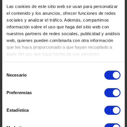
Las cookies de este sitio web se usan para personalizar
el contenido y los anuncios, ofrecer funciones de redes
sociales y analizar el tráfico. Además, compartimos
información sobre el uso que haga del sitio web con
nuestros partners de redes sociales, publicidad y análisis
web, quienes pueden combinarla con otra información
que les haya proporcionado o que hayan recopilado a
partir del uso que haya hecho de sus servicios.
Selección
Necesario
de
DEPÓSITO FIBRA DE
DEPÓSITO
SEGUNDA MANO
CO.INOX 50
consentimiento
SEGUND
Preferencias
Estadística