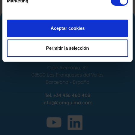
Marketing
Aceptar cookies
Permitir la selección
Calle Alemania, 32
08520
Les Franqueses del Valles
Barcelona
-
España
Tel.
+34 936 460 403
info@comquima.com