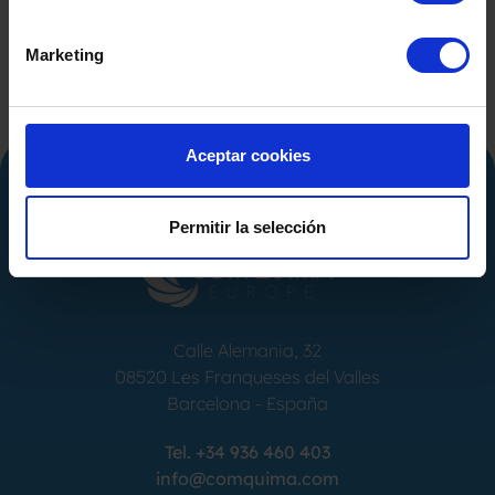
Marketing
Aceptar cookies
Permitir la selección
Calle Alemania, 32
08520
Les Franqueses del Valles
Barcelona
-
España
Tel.
+34 936 460 403
info@comquima.com