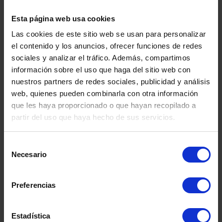
Esta página web usa cookies
Las cookies de este sitio web se usan para personalizar
el contenido y los anuncios, ofrecer funciones de redes
sociales y analizar el tráfico. Además, compartimos
información sobre el uso que haga del sitio web con
nuestros partners de redes sociales, publicidad y análisis
web, quienes pueden combinarla con otra información
que les haya proporcionado o que hayan recopilado a
partir del uso que haya hecho de sus servicios.
Selección
Necesario
de
consentimiento
DEPÓSITO FIBRA DE
DEPÓSITO
Preferencias
SEGUNDA MANO
CO.INOX 50
SEGUND
Estadística