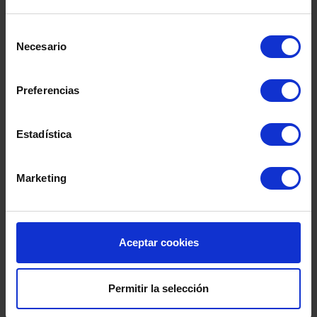
Selección
Necesario
de
consentimiento
Preferencias
Estadística
Marketing
DEPÓSITO FIBRA DE
DEPÓSITO
SEGUNDA MANO
CO.INOX 50
Aceptar cookies
SEGUND
Permitir la selección