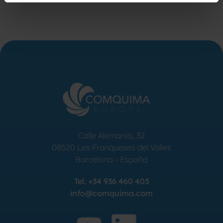
Calle Alemania, 32
08520
Les Franqueses del Valles
Barcelona
-
España
Tel.
+34 936 460 403
info@comquima.com