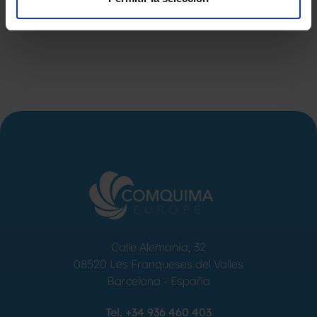
Calle Alemania, 32
08520
Les Franqueses del Valles
Barcelona
-
España
Tel.
+34 936 460 403