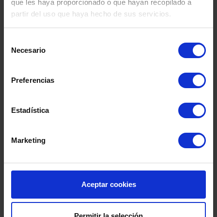
que les haya proporcionado o que hayan recopilado a
partir del uso que haya hecho de sus servicios.
Selección
Necesario
de
consentimiento
Preferencias
Estadística
Marketing
Aceptar cookies
DEPÓSITO FIBRA DE
DEPÓSITO
SEGUNDA MANO
CO.INOX 50
SEGUND
Permitir la selección