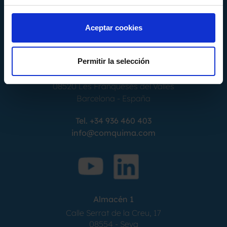
Aceptar cookies
Permitir la selección
Calle Alemania, 32
08520
Les Franqueses del Valles
Barcelona
-
España
Tel.
+34 936 460 403
info@comquima.com
Almacén 1
Calle Serrat de la Creu, 17
08554 - Seva