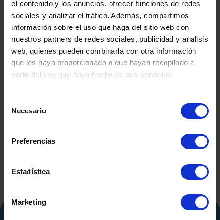
el contenido y los anuncios, ofrecer funciones de redes
sociales y analizar el tráfico. Además, compartimos
información sobre el uso que haga del sitio web con
nuestros partners de redes sociales, publicidad y análisis
web, quienes pueden combinarla con otra información
que les haya proporcionado o que hayan recopilado a
partir del uso que haya hecho de sus servicios.
DEPÓSITO FIBRA DE
DEPÓSITO
Selección
SEGUNDA MANO
CO.INOX 50
Necesario
de
SEGUND
consentimiento
Preferencias
Estadística
Marketing