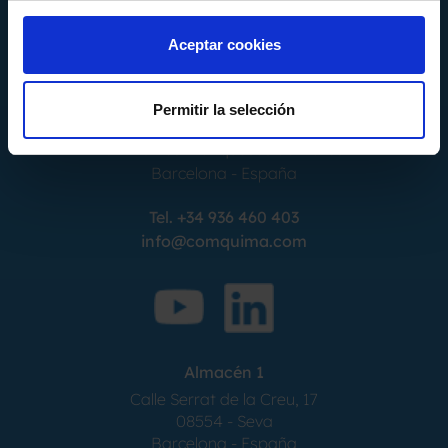
Aceptar cookies
Permitir la selección
Calle Alemania, 32
08520
Les Franqueses del Valles
Barcelona
-
España
Tel.
+34 936 460 403
info@comquima.com
Almacén 1
Calle Serrat de la Creu, 17
08554 - Seva
Barcelona - España