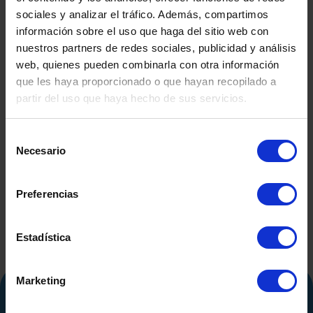
sociales y analizar el tráfico. Además, compartimos
información sobre el uso que haga del sitio web con
nuestros partners de redes sociales, publicidad y análisis
web, quienes pueden combinarla con otra información
que les haya proporcionado o que hayan recopilado a
partir del uso que haya hecho de sus servicios.
DEPÓSITO FIBRA DE
DEPÓSITO
SEGUNDA MANO
CO.INOX 50
Selección
SEGUND
Necesario
de
consentimiento
Preferencias
Estadística
Marketing