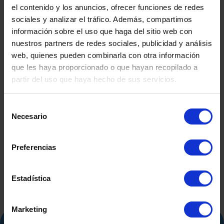
el contenido y los anuncios, ofrecer funciones de redes
sociales y analizar el tráfico. Además, compartimos
información sobre el uso que haga del sitio web con
nuestros partners de redes sociales, publicidad y análisis
web, quienes pueden combinarla con otra información
que les haya proporcionado o que hayan recopilado a
partir del uso que haya hecho de sus servicios.
DEPÓSITO FIBRA DE
DEPÓSITO
Selección
SEGUNDA MANO
CO.INOX 50
Necesario
de
SEGUND
consentimiento
Preferencias
Estadística
Marketing