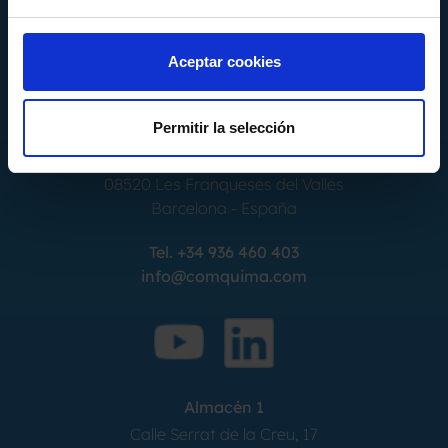
Aceptar cookies
Permitir la selección
Calle Alemania, 32
08520
Les Franqueses del Valles
Barcelona
-
España
Tel.
+34 936 460 403
info@comquima.com
Almacén 1
Calle Serrat de la Creu, 17