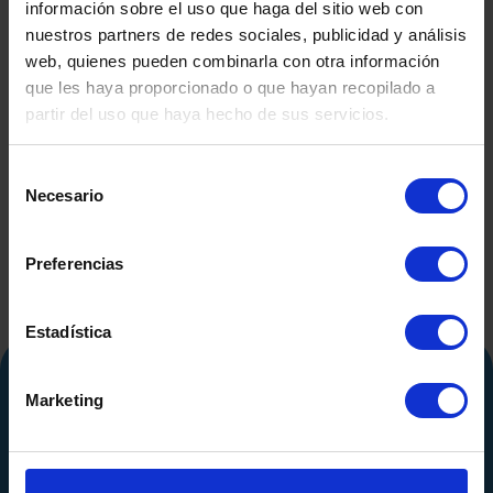
información sobre el uso que haga del sitio web con
nuestros partners de redes sociales, publicidad y análisis
web, quienes pueden combinarla con otra información
que les haya proporcionado o que hayan recopilado a
DEPÓSITO FIBRA DE
DEPÓSITO
partir del uso que haya hecho de sus servicios.
SEGUNDA MANO
CO.INOX 50
SEGUND
Selección
Necesario
de
consentimiento
Preferencias
Estadística
Marketing