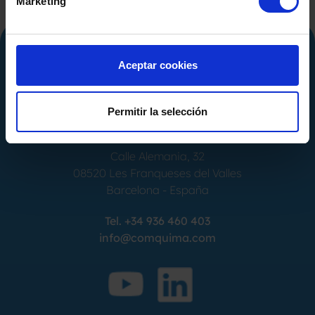
Marketing
Aceptar cookies
Permitir la selección
Calle Alemania, 32
08520
Les Franqueses del Valles
Barcelona
-
España
Tel.
+34 936 460 403
info@comquima.com