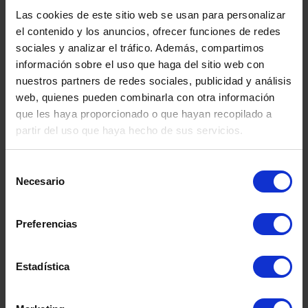
Las cookies de este sitio web se usan para personalizar
el contenido y los anuncios, ofrecer funciones de redes
sociales y analizar el tráfico. Además, compartimos
información sobre el uso que haga del sitio web con
nuestros partners de redes sociales, publicidad y análisis
web, quienes pueden combinarla con otra información
que les haya proporcionado o que hayan recopilado a
partir del uso que haya hecho de sus servicios.
Selección
Necesario
de
DEPÓSITO FIBRA DE
DEPÓSITO
SEGUNDA MANO
CO.INOX 50
consentimiento
SEGUND
Preferencias
Estadística