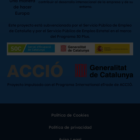
Una manera
contribuir al desarrollo internacional de la empresa y de su
de hacer
entorno.
Europa
Este proyecto está subvencionado por el Servicio Público de Empleo
de Cataluña y por el Servicio Público de Empleo Estatal en el marco
del Programa 30 Plus.
Proyecto impulsado con el Programa International eTrade de ACCIÓ.
Política de Cookies
Política de privacidad
Aviso Legal