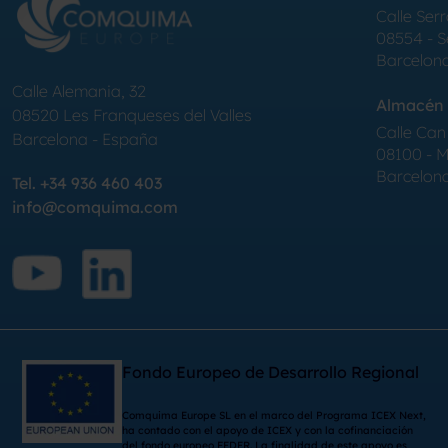
Calle Serr
08554 - 
Barcelon
Calle Alemania, 32
Almacén 
08520
Les Franqueses del Valles
Calle Can 
Barcelona
-
España
08100 - Mo
Barcelon
Tel.
+34 936 460 403
info@comquima.com
Fondo Europeo de Desarrollo Regional
Comquima Europe SL en el marco del Programa ICEX Next,
ha contado con el apoyo de ICEX y con la cofinanciación
del fondo europeo FEDER. La finalidad de este apoyo es