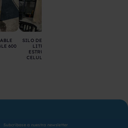
LABLE
SILO DE HIERRO 17.000
DEPOSITO AC
LE 600
LITROS SOBRE
INOXIDABLE 20
ESTRUCTURA CON
LITROS
CELULAS DE CARGA
Subcribase a nuestra newsletter