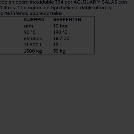
icado en acero inoxidable 304 por AGUILAR Y SALAS con
litros. Con agitación tipo hélice a doble altura y
arte inferior. Sobre cartelas.
CUERPO
SERPENTIN
atm
10 bar
90 ºC
190 ºC
estanco
18.7 bar
11.500 l
12 l
1500 kg
30 kg