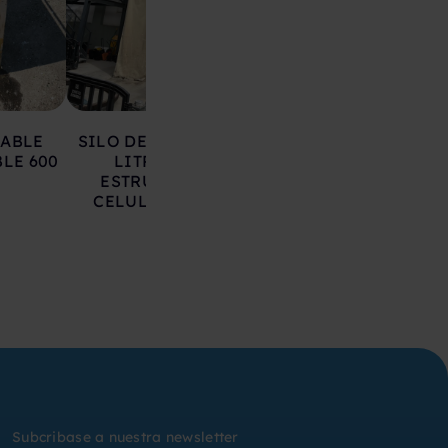
LABLE
SILO DE HIERRO 17.000
DEPOSITO AC
LE 600
LITROS SOBRE
INOXIDABLE 20
ESTRUCTURA CON
LITROS
CELULAS DE CARGA
Subcribase a nuestra newsletter