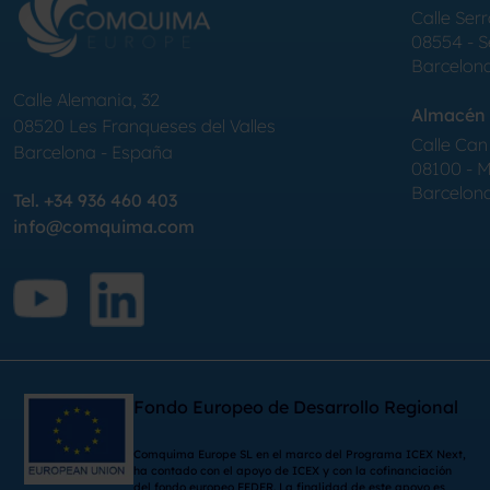
Calle Serr
08554 - 
Barcelon
Calle Alemania, 32
Almacén 
08520
Les Franqueses del Valles
Calle Can 
Barcelona
-
España
08100 - Mo
Barcelon
Tel.
+34 936 460 403
info@comquima.com
Fondo Europeo de Desarrollo Regional
Comquima Europe SL en el marco del Programa ICEX Next,
ha contado con el apoyo de ICEX y con la cofinanciación
del fondo europeo FEDER. La finalidad de este apoyo es