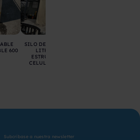
LABLE
SILO DE HIERRO 17.000
DEPOSITO AC
LE 600
LITROS SOBRE
INOXIDABLE 20
ESTRUCTURA CON
LITROS
CELULAS DE CARGA
Subcribase a nuestra newsletter