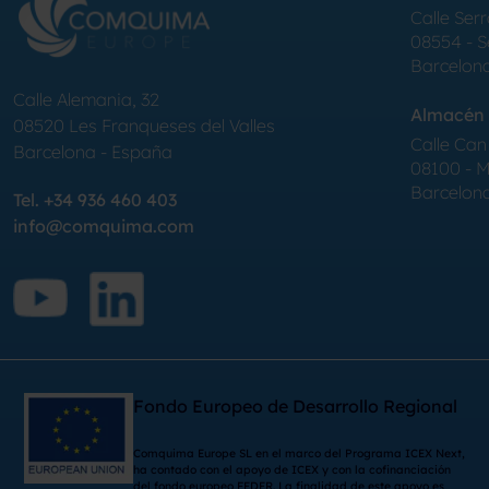
Calle Serr
08554 - 
Barcelon
Calle Alemania, 32
Almacén 
08520
Les Franqueses del Valles
Calle Can 
Barcelona
-
España
08100 - Mo
Barcelon
Tel.
+34 936 460 403
info@comquima.com
Fondo Europeo de Desarrollo Regional
Comquima Europe SL en el marco del Programa ICEX Next,
ha contado con el apoyo de ICEX y con la cofinanciación
del fondo europeo FEDER. La finalidad de este apoyo es