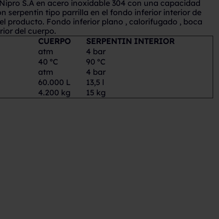
 Nipro S.A en acero inoxidable 304 con una capacidad
on serpentín tipo parrilla en el fondo inferior interior de
r el producto. Fondo inferior plano , calorifugado , boca
ior del cuerpo.
CUERPO
SERPENTIN INTERIOR
atm
4 bar
40 ºC
90 ºC
atm
4 bar
60.000 L
13,5 l
4.200 kg
15 kg