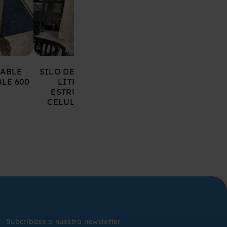
LABLE
SILO DE HIERRO 17.000
DEPOSITO AC
LE 600
LITROS SOBRE
INOXIDABLE 20
ESTRUCTURA CON
LITROS
CELULAS DE CARGA
Subcribase a nuestra newsletter