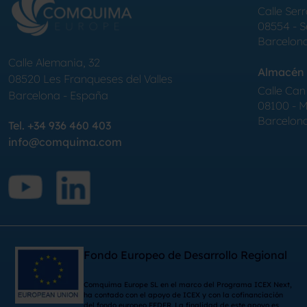
Calle Serr
08554 - 
Barcelon
Calle Alemania, 32
Almacén 
08520
Les Franqueses del Valles
Calle Can 
Barcelona
-
España
08100 - Mo
Barcelon
Tel.
+34 936 460 403
info@comquima.com
Fondo Europeo de Desarrollo Regional
Comquima Europe SL en el marco del Programa ICEX Next,
ha contado con el apoyo de ICEX y con la cofinanciación
del fondo europeo FEDER. La finalidad de este apoyo es