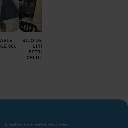
LABLE
SILO DE HIERRO 17.000
DEPOSITO AC
LE 600
LITROS SOBRE
INOXIDABLE 20
ESTRUCTURA CON
LITROS
CELULAS DE CARGA
Subcribase a nuestra newsletter