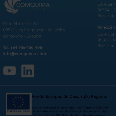
Calle Serr
08554 - 
Barcelon
Calle Alemania, 32
Almacén 
08520
Les Franqueses del Valles
Calle Can 
Barcelona
-
España
08100 - Mo
Barcelon
Tel.
+34 936 460 403
info@comquima.com
Fondo Europeo de Desarrollo Regional
Comquima Europe SL en el marco del Programa ICEX Next,
ha contado con el apoyo de ICEX y con la cofinanciación
del fondo europeo FEDER. La finalidad de este apoyo es