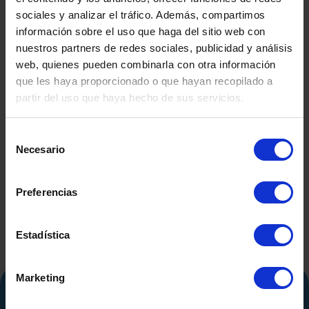
sociales y analizar el tráfico. Además, compartimos
información sobre el uso que haga del sitio web con
nuestros partners de redes sociales, publicidad y análisis
web, quienes pueden combinarla con otra información
que les haya proporcionado o que hayan recopilado a
partir del uso que haya hecho de sus servicios.
DEPÓSITO FIBRA DE
DEPÓSITO
SEGUNDA MANO
CO.INOX 50
Selección
SEGUND
Necesario
de
consentimiento
Preferencias
Estadística
Marketing