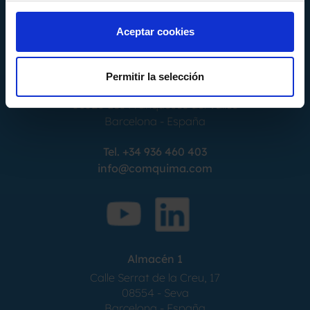
Aceptar cookies
Permitir la selección
Calle Alemania, 32
08520
Les Franqueses del Valles
Barcelona
-
España
Tel.
+34 936 460 403
info@comquima.com
Almacén 1
Calle Serrat de la Creu, 17
08554 - Seva
Barcelona - España