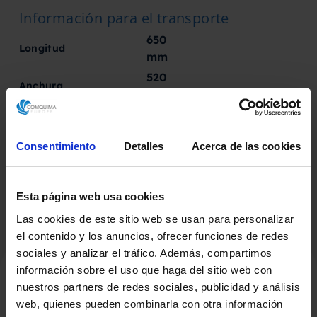
Información para el transporte
650
Longitud
mm
520
Anchura
mm
1030
Altura
mm
Consentimiento
Detalles
Acerca de las cookies
Esta página web usa cookies
Las cookies de este sitio web se usan para personalizar
el contenido y los anuncios, ofrecer funciones de redes
sociales y analizar el tráfico. Además, compartimos
información sobre el uso que haga del sitio web con
nuestros partners de redes sociales, publicidad y análisis
Productos Relacionados
web, quienes pueden combinarla con otra información