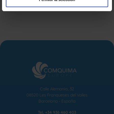
Calle Alemania, 32
08520
Les Franqueses del Valles
Barcelona
-
España
Tel.
+34 936 460 403