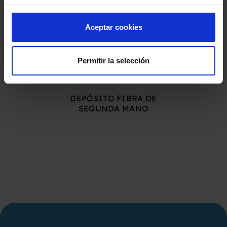
Aceptar cookies
Permitir la selección
DEPÓSITO FIBRA DE
DEPÓSITO
SEGUNDA MANO
CO.INOX 50
SEGUND