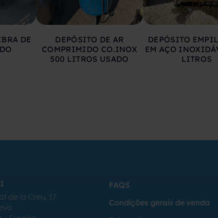
IBRA DE
DEPÓSITO DE AR
DEPÓSITO EMPI
ADO
COMPRIMIDO CO.INOX
EM AÇO INOXIDÁ
500 LITROS USADO
LITROS
1
FAQS
at de la Creu, 17
Condições gerais de venda
Seva