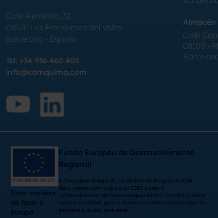
Barcelon
Calle Alemania, 32
Almacén 
08520
Les Franqueses del Valles
Calle Can 
Barcelona
-
España
08100 - Mo
Barcelon
Tel.
+34 936 460 403
info@comquima.com
Fundo Europeu de Desenvolvimento
Regional
A Comquima Europe SL, no âmbito do Programa ICEX
Next, contou com o apoio do ICEX e com o
Uma maneira
cofinanciamento do fundo europeu FEDER. O objetivo deste
de fazer a
apoio é contribuir para o desenvolvimento internacional da
empresa e do seu ambiente.
Europa