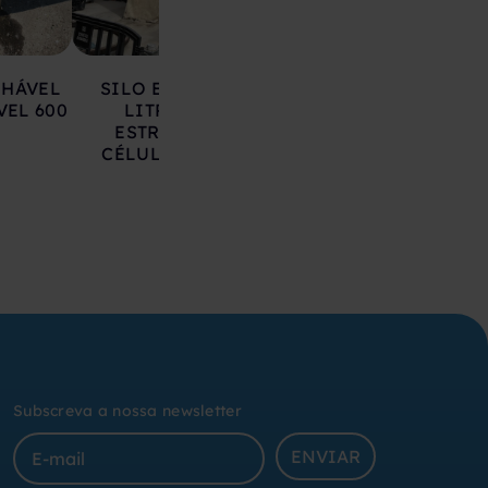
LHÁVEL
SILO EM AÇO 17.000
DEPÓSITO EM 
VEL 600
LITROS SOBRE
INOXIDÁVEL 20
ESTRUTURA COM
LITROS
CÉLULAS DE CARGA
Subscreva a nossa newsletter
ENVIAR