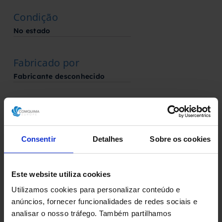
Condição
No estado
Fabricado por
Fabricante desconhecido
Solicite aqui o seu orçamento
Consentir
Detalhes
Sobre os cookies
Descarregue a ficha técnica
Este website utiliza cookies
Utilizamos cookies para personalizar conteúdo e
anúncios, fornecer funcionalidades de redes sociais e
analisar o nosso tráfego. Também partilhamos