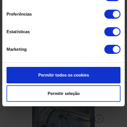
consentimento
Preferências
Estatísticas
Marketing
Produtos Relacionados
Permitir todos os cookies
Permitir seleção