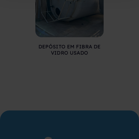
DEPÓSITO EM FIBRA DE
DEPÓSIT
VIDRO USADO
COMPRIMID
500 LITR