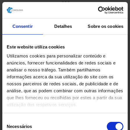
200
Peso
Kg
Consentir
Detalhes
Sobre os cookies
Condição
No estado
Este website utiliza cookies
Fabricado por
Utilizamos cookies para personalizar conteúdo e
anúncios, fornecer funcionalidades de redes sociais e
GIUSTI
analisar o nosso tráfego. Também partilhamos
informações acerca da sua utilização do site com os
nossos parceiros de redes sociais, de publicidade e de
Solicite aqui o seu orçamento
análise, que as podem combinar com outras informações
que lhes forneceu ou recolhidas por estes a partir da sua
Descarregue a ficha técnica
utilização dos respetivos serviços.
Seleção
Necessários
de