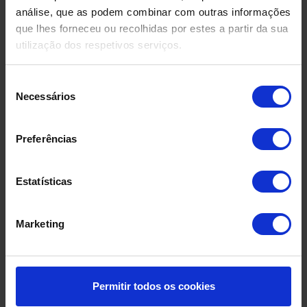
análise, que as podem combinar com outras informações
Produtos Relacionados
que lhes forneceu ou recolhidas por estes a partir da sua
utilização dos respetivos serviços.
Seleção
Necessários
de
consentimento
Preferências
Estatísticas
Marketing
Permitir todos os cookies