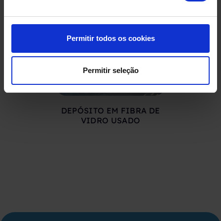
Permitir todos os cookies
Permitir seleção
DEPÓSITO EM FIBRA DE
DEPÓSIT
VIDRO USADO
COMPRIMID
500 LITR