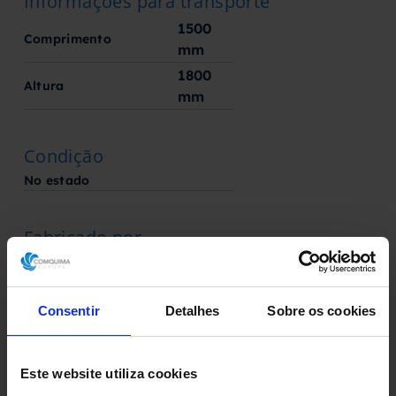
Informações para transporte
1500
Comprimento
mm
1800
Altura
mm
Condição
No estado
Fabricado por
Fabricante desconhecido
Consentir
Detalhes
Sobre os cookies
Solicite aqui o seu orçamento
Este website utiliza cookies
Descarregue a ficha técnica