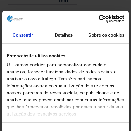
mm
Documentação
Desenhos
Consentir
Detalhes
Sobre os cookies
Condição
No estado
Este website utiliza cookies
Utilizamos cookies para personalizar conteúdo e
anúncios, fornecer funcionalidades de redes sociais e
Fabricado por
analisar o nosso tráfego. Também partilhamos
Fabricante desconhecido
informações acerca da sua utilização do site com os
nossos parceiros de redes sociais, de publicidade e de
análise, que as podem combinar com outras informações
Solicite aqui o seu orçamento
que lhes forneceu ou recolhidas por estes a partir da sua
utilização dos respetivos serviços.
Descarregue a ficha técnica
Seleção